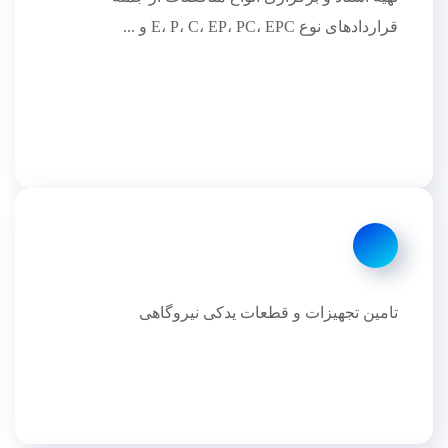
قراردادهای نوع E، P، C، EP، PC، EPC و ...
تامین تجهیزات و قطعات یدکی نیروگاهی